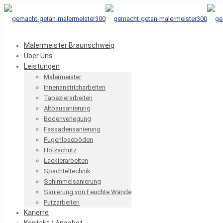
Malermeister Braunschweig
Über Uns
Leistungen
Malermeister
Innenanstricharbeiten
Tapezierarbeiten
Altbausanierung
Bodenverlegung
Fassadensanierung
Fugenloseböden
Holzschutz
Lackierarbeiten
Spachteltechnik
Schimmelsanierung
Sanierung von Feuchte Wände
Putzarbeiten
Karierre