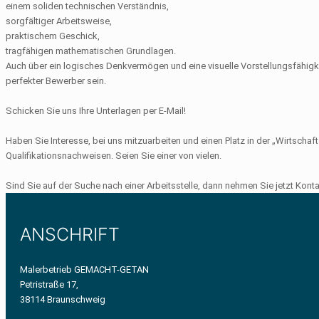
einem soliden technischen Verständnis,
sorgfältiger Arbeitsweise,
praktischem Geschick,
tragfähigen mathematischen Grundlagen.
Auch über ein logisches Denkvermögen und eine visuelle Vorstellungsfähigk
perfekter Bewerber sein.
Schicken Sie uns Ihre Unterlagen per E-Mail!
Haben Sie Interesse, bei uns mitzuarbeiten und einen Platz in der „Wirtsch
Qualifikationsnachweisen. Seien Sie einer von vielen.
Sind Sie auf der Suche nach einer Arbeitsstelle, dann nehmen Sie jetzt Kon
ANSCHRIFT
Malerbetrieb GEMACHT-GETAN
Petristraße 17,
38114 Braunschweig