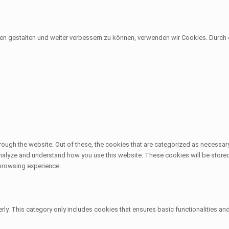
sen gestalten und weiter verbessern zu können, verwenden wir Cookies. Durc
ough the website. Out of these, the cookies that are categorized as necessary
 analyze and understand how you use this website. These cookies will be stored
 browsing experience.
rly. This category only includes cookies that ensures basic functionalities an